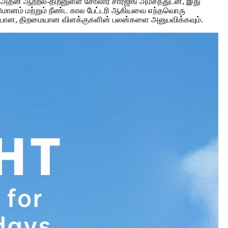
.அதன் ஆற்றல்-திறனுள்ள சோலார் சார்ஜிங் அம்சத்துடன், இது
ட்டுமானம் மற்றும் நீண்ட கால பேட்டரி ஆகியவை எந்தவொரு
, நிலையான, திறமையான விளக்குகளின் பலன்களை அனுபவிக்கவும்.