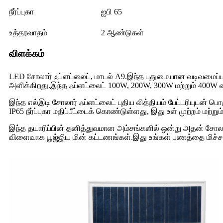
நீர்ப்புகா
ஐபி 65
உத்தரவாதம்
2 ஆண்டுகள்
விளக்கம்
LED சோலார் ஃப்ளட்லைட், மாடல் A9.இந்த புதுமையான வடிவமைப்ப
அளிக்கிறது.இந்த ஃப்ளட்லைட் 100W, 200W, 300W மற்றும் 400W வ
இந்த எல்இடி சோலார் ஃப்ளட்லைட் புதிய லித்தியம் பேட்டரியுடன்
IP65 நீர்ப்புகா மதிப்பீட்டைக் கொண்டுள்ளது, இது உள் முற்றம் மற்
இந்த தயாரிப்பின் தனித்துவமான அம்சங்களில் ஒன்று அதன் சோலார்
விளைவாக பூஜ்ஜிய மின் கட்டணங்கள்.இது உங்கள் பணத்தை மிச்சப்ப