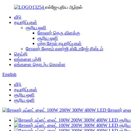
எல்ஜே-புதிய ஆற்றல்
வீடு
தயாரிப்புகள்
சூரிய ஒளி
சோலார் தெரு விளக்கு
சூரிய ஒளி
மற்ற சோல் தயாரிப்புகள்
சோலார் ஹோம் எனர்ஜி ஸ்டோரேஜ் சிஸ்டம்
செய்தி
எங்களை பற்றி
எங்களை தொடர்பு கொள்ள
English
வீடு
தயாரிப்புகள்
சூரிய ஒளி
சூரிய ஒளி