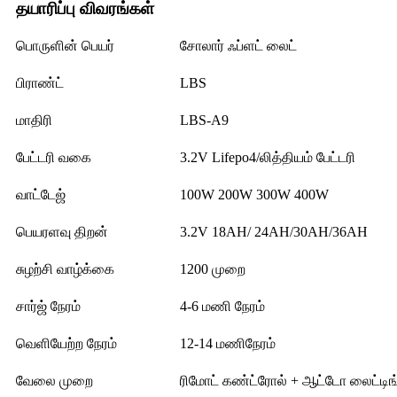
தயாரிப்பு விவரங்கள்
பொருளின் பெயர்
சோலார் ஃப்ளட் லைட்
பிராண்ட்
LBS
மாதிரி
LBS-A9
பேட்டரி வகை
3.2V Lifepo4/லித்தியம் பேட்டரி
வாட்டேஜ்
100W 200W 300W 400W
பெயரளவு திறன்
3.2V 18AH/ 24AH/30AH/36AH
சுழற்சி வாழ்க்கை
1200 முறை
சார்ஜ் நேரம்
4-6 மணி நேரம்
வெளியேற்ற நேரம்
12-14 மணிநேரம்
வேலை முறை
ரிமோட் கண்ட்ரோல் + ஆட்டோ லைட்டிங