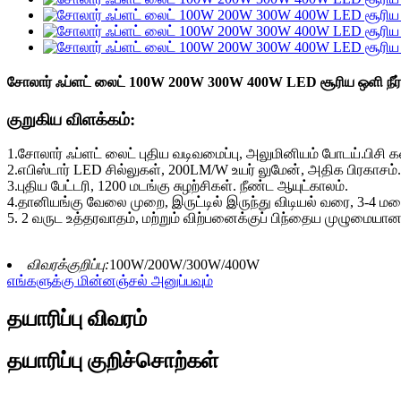
சோலார் ஃப்ளட் லைட் 100W 200W 300W 400W LED சூரிய ஒளி நீர்ப
குறுகிய விளக்கம்:
1.சோலார் ஃப்ளட் லைட் புதிய வடிவமைப்பு, அலுமினியம் போடய்.பிசி க
2.எபிஸ்டார் LED சில்லுகள், 200LM/W உயர் லுமேன், அதிக பிரகாசம்.
3.புதிய பேட்டரி, 1200 மடங்கு சுழற்சிகள். நீண்ட ஆயுட்காலம்.
4.தானியங்கு வேலை முறை, இருட்டில் இருந்து விடியல் வரை, 3-4 மழை
5. 2 வருட உத்தரவாதம், மற்றும் விற்பனைக்குப் பிந்தைய முழுமை
விவரக்குறிப்பு:
100W/200W/300W/400W
எங்களுக்கு மின்னஞ்சல் அனுப்பவும்
தயாரிப்பு விவரம்
தயாரிப்பு குறிச்சொற்கள்