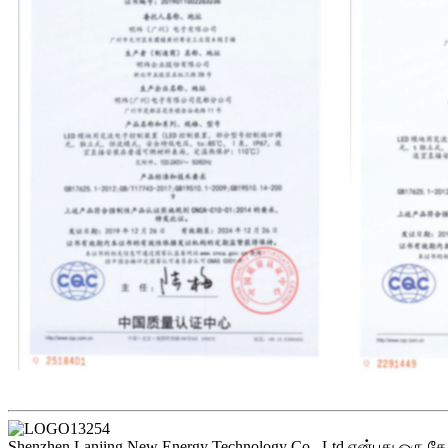
Shenzhen Lanjing New Energy Technology Co., Ltd என்பது ஒரு தேசி