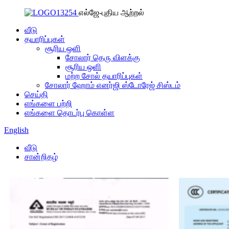
எல்ஜே-புதிய ஆற்றல்
வீடு
தயாரிப்புகள்
சூரிய ஒளி
சோலார் தெரு விளக்கு
சூரிய ஒளி
மற்ற சோல் தயாரிப்புகள்
சோலார் ஹோம் எனர்ஜி ஸ்டோரேஜ் சிஸ்டம்
செய்தி
எங்களை பற்றி
எங்களை தொடர்பு கொள்ள
English
வீடு
சான்றிதழ்