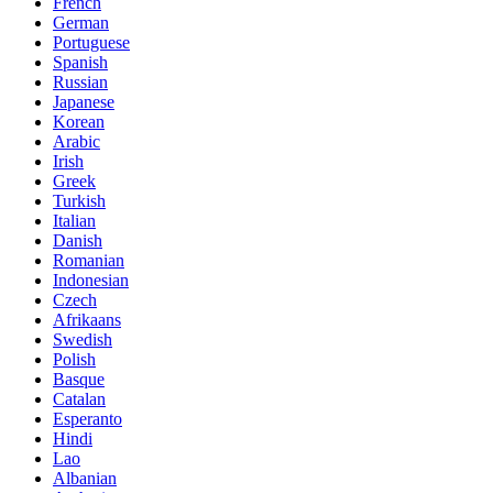
French
German
Portuguese
Spanish
Russian
Japanese
Korean
Arabic
Irish
Greek
Turkish
Italian
Danish
Romanian
Indonesian
Czech
Afrikaans
Swedish
Polish
Basque
Catalan
Esperanto
Hindi
Lao
Albanian