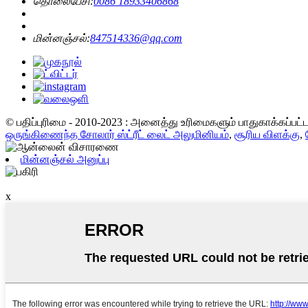
தொலைபேசி:
0086 18933406868
மின்னஞ்சல்:
847514336@qq.com
© பதிப்புரிமை - 2010-2023 : அனைத்து உரிமைகளும் பாதுகாக்கப்பட
ஒருங்கிணைந்த சோலார் ஸ்ட்ரீட் லைட் அலுமினியம்
,
சூரிய விளக்கு
,
மின்னஞ்சல் அனுப்பு
x