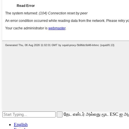
தேட என்டர் அல்லது மூட ESC ஐ அழ
English