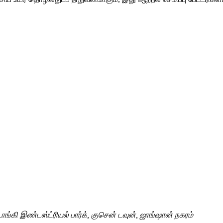
கி இண்டஸ்ட்ரியல் பார்க், குசென் டவுன், ஜாங்ஷான் நகரம்