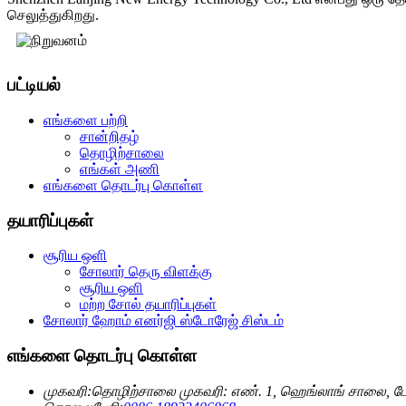
செலுத்துகிறது.
பட்டியல்
எங்களை பற்றி
சான்றிதழ்
தொழிற்சாலை
எங்கள் அணி
எங்களை தொடர்பு கொள்ள
தயாரிப்புகள்
சூரிய ஒளி
சோலார் தெரு விளக்கு
சூரிய ஒளி
மற்ற சோல் தயாரிப்புகள்
சோலார் ஹோம் எனர்ஜி ஸ்டோரேஜ் சிஸ்டம்
எங்களை தொடர்பு கொள்ள
முகவரி:
தொழிற்சாலை முகவரி: எண். 1, ஹெங்லாங் சாலை, டோங்