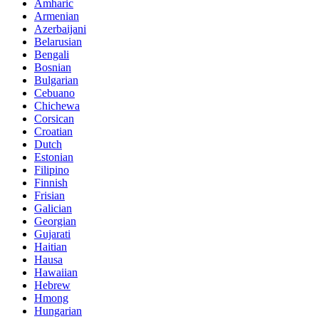
Amharic
Armenian
Azerbaijani
Belarusian
Bengali
Bosnian
Bulgarian
Cebuano
Chichewa
Corsican
Croatian
Dutch
Estonian
Filipino
Finnish
Frisian
Galician
Georgian
Gujarati
Haitian
Hausa
Hawaiian
Hebrew
Hmong
Hungarian